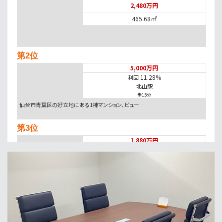
2,480万円
465.68㎡
第2位
5,000万円
11.28%
利回
北山駅
歩15分
仙台市青葉区の好立地にある1棟マンション、ビュー…
第3位
1,880万円
11.3%
利回
北仙台駅
歩14分
第4位
3,800万円
1111.14㎡