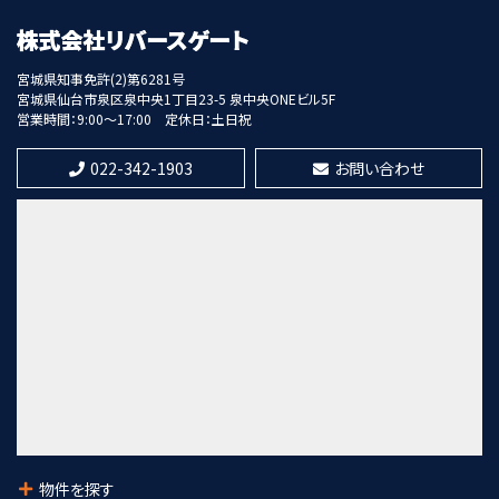
北四番丁駅
歩13分
宮城県知事免許(2)第6281号
宮城県仙台市泉区泉中央1丁目23-5 泉中央ONEビル5F
第8位
営業時間：9:00～17:00
定休日：土日祝
20,300万円
5.5%
利回
022-342-1903
お問い合わせ
東照宮駅
歩8分
第9位
7,300万円
21%
利回
愛宕橋駅
歩28分
第10位
1,280万円
陸前高砂駅
物件を探す
歩4分