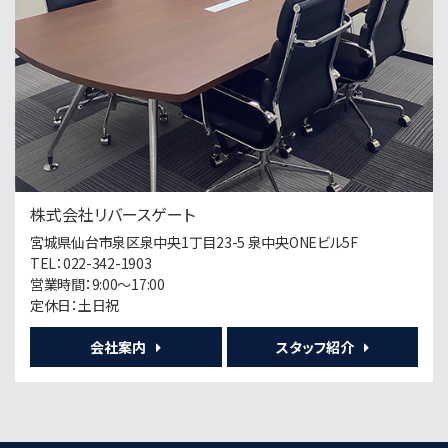
長町南駅
歩33分
第5位
8,000万円
6.1%
利回
長町南駅
歩20分
株式会社リバースゲート
宮城県仙台市泉区泉中央1丁目23-5 泉中央ONEビル5F
第6位
TEL：022-342-1903
790万円
営業時間：9:00～17:00
10.63%
利回
定休日：土日祝
台原駅
歩11分
会社案内
スタッフ紹介
第7位
12,000万円
17.71%
利回