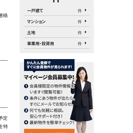
一戸建て
件
連絡
マンション
件
土地
件
事業用・投資用
件
予定
を特