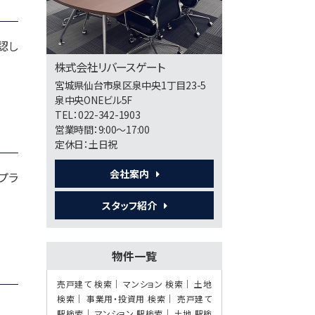
長町南駅
歩20分
認し
株式会社リバースゲート
第6位
宮城県仙台市泉区泉中央1丁目23-5
790万円
10.63%
泉中央ONEビル5F
利回
台原駅
TEL：022-342-1903
歩11分
営業時間：9:00～17:00
定休日：土日祝
第7位
会社案内
プラ
12,000万円
17.71%
利回
スタッフ紹介
北四番丁駅
歩13分
物件一覧
第8位
売戸建て 検索
マンション 検索
土地
20,300万円
検索
事業用・投資用 検索
売戸建て
5.5%
利回
駅検索
マンション 駅検索
土地 駅検