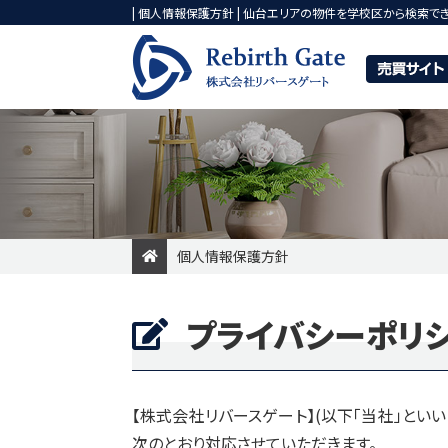
| 個人情報保護方針 | 仙台エリアの物件を学校区から検索で
個人情報保護方針
一戸建てを検索
マンショ
売却専
購入
プライバシーポリ
新着物件
価格変更物件
おすすめ物
今すぐ見られる一戸建て
今すぐ見られるマン
【株式会社リバースゲート】(以下「当社」とい
次のとおり対応させていただきます。