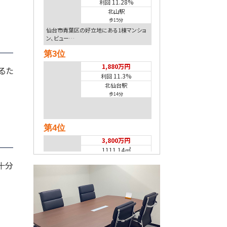
11.28%
利回
北山駅
歩15分
仙台市青葉区の好立地にある1棟マンショ
ン、ビュー…
第3位
1,880万円
るた
11.3%
利回
北仙台駅
歩14分
第4位
3,800万円
1111.14㎡
長町南駅
十分
歩33分
第5位
8,000万円
6.1%
利回