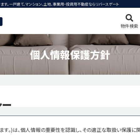
きます。一戸建て、マンション、土地、事業用・投資用不動産ならリバースゲート
物件検索
個人情報保護方針
ンを検索
門サイト
の流れ
会社概要
最適を選べる4つの売却方法
住まい購入の基礎知識
土地を検索
スタッフ紹介
ネットでかんた
事業用・投資
ローンシミュ
シー
件
賃貸マンション
ピックアップ物件
ション
今すぐ見られる土地
無料会員システム
マイペー
います。)は、個人情報の重要性を認識し、その適正な取扱い保護に関