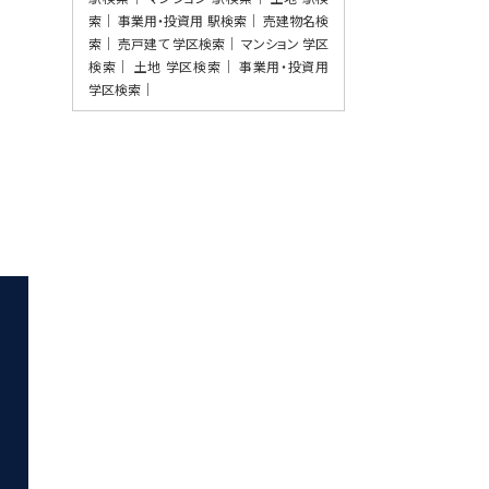
東照宮駅
索
事業用・投資用 駅検索
売建物名検
歩8分
索
売戸建て 学区検索
マンション 学区
検索
土地 学区検索
事業用・投資用
学区検索
第9位
7,300万円
21%
利回
愛宕橋駅
歩28分
第10位
1,280万円
陸前高砂駅
歩4分