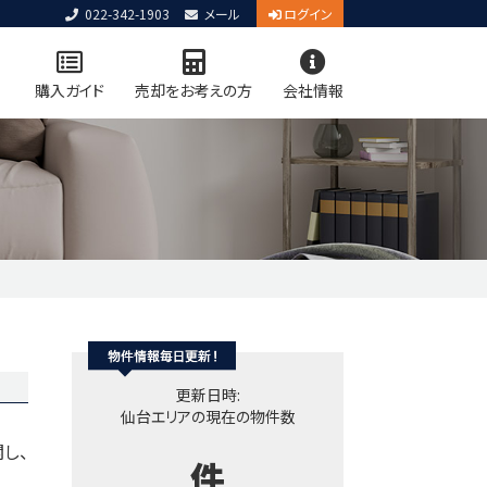
022-342-1903
メール
ログイン
購入ガイド
売却をお考えの方
会社情報
アクセス
お知らせ
お問い合わせ
コーポレートサイト
個人情報保護方針
ん売却査定
用物件を検索
レーション
リースバック専門サイト
学区マップで探す
ジログイン
更新日時:
仙台エリアの現在の物件数
し、
件