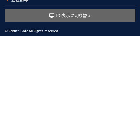
PC表示に切り替え
© Rebirth Gate All Rights Reserved