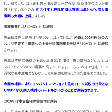
低い額でした。改正後も借入限度額は一定程度、新築住宅のほうが優
遇されているものの、
中古住宅も
控除期間は原則13年となり、
借入限
度額も大幅に上昇
しました。
床面積要件は「40㎡以上」に緩和
床面積要件は従来、原則「50㎡以上」でしたが、
所得1,000万円超の人
および子育て世帯等への上乗せ措置利用者を除き「40㎡以上」に緩和
されます。
近年は不動産価格の上昇や単身者、DINKS世帯の増加などにより、コ
ンパクトマンションの需要が高まっています。一方、これまで住宅ローン
減税が基本適用とならないことが需要を抑制してきた面もありました。
今回の緩和により、コンパクトマンションも住宅ローン減税の対象とな
りやすくなり、購入検討のハードルが下がることが期待されます。
2026年は中古住宅の需要増に期待
中古住宅の最大控除額はこれまで「210万円（3,000万円×0.7％×10