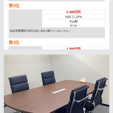
第2位
5,000万円
11.28%
利回
北山駅
歩15分
仙台市青葉区の好立地にある1棟マンション、ビュー…
第3位
1,880万円
11.3%
利回
北仙台駅
歩14分
第4位
3,800万円
1111.14㎡
長町南駅
歩33分