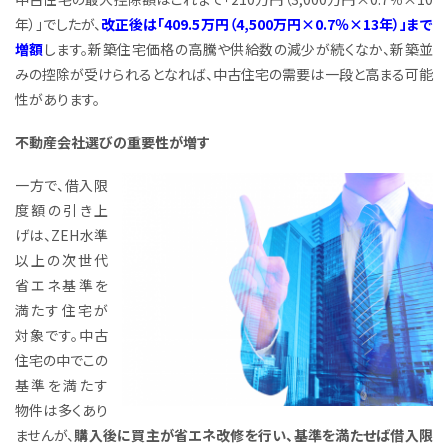
年）」でしたが、
改正後は「409.5万円（4,500万円×0.7％×13年）」まで
増額
します。新築住宅価格の高騰や供給数の減少が続くなか、新築並
みの控除が受けられるとなれば、中古住宅の需要は一段と高まる可能
性があります。
不動産会社選びの重要性が増す
一方で、借入限
度額の引き上
げは、ZEH水準
以上の次世代
省エネ基準を
満たす住宅が
対象です。中古
住宅の中でこの
基準を満たす
物件は多くあり
ませんが、
購入後に買主が省エネ改修を行い、基準を満たせば借入限