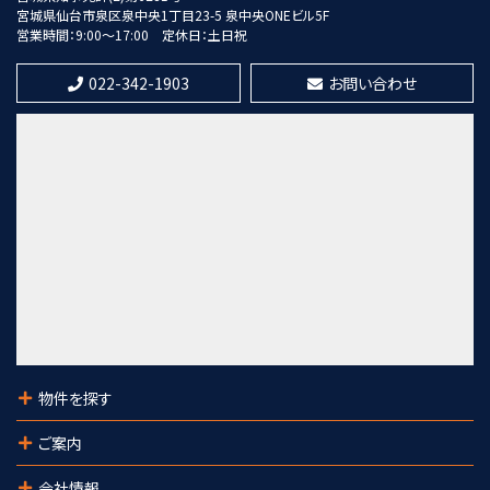
第8位
宮城県仙台市泉区泉中央1丁目23-5 泉中央ONEビル5F
12,000万円
営業時間：9:00～17:00
定休日：土日祝
17.71%
利回
北四番丁駅
022-342-1903
お問い合わせ
歩13分
第9位
7,300万円
21%
利回
愛宕橋駅
歩28分
第10位
1,280万円
陸前高砂駅
歩4分
物件を探す
ご案内
会社情報