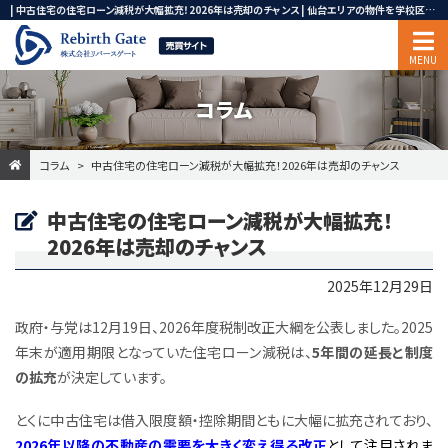
| 中古住宅の住宅ローン減税が大幅拡充！2026年は売却のチャンス | 仙台エリアの物件を学校区から検索できます。一戸建て、マンション、土地、事業用・投資用不動産ならリバースゲート
コラム
コラム
中古住宅の住宅ローン減税が大幅拡充！2026年は売却のチャンス
中古住宅の住宅ローン減税が大幅拡充！
2026年は売却のチャンス
2025年12月29日
政府・与党は12月19日、2026年度税制改正大綱を公表しました。2025
年末が適用期限となっていた住宅ローン減税は、
5年間の延長と制度
の拡充
が決定しています。
とくに中古住宅は借入限度額・控除期間ともに大幅に拡充されており、
2026年以降の不動産の需要を大きく変え得る改正
として注目されま