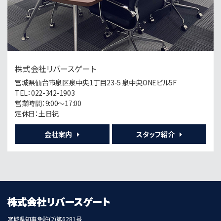
第5位
8,000万円
6.1%
利回
長町南駅
歩20分
株式会社リバースゲート
第6位
宮城県仙台市泉区泉中央1丁目23-5 泉中央ONEビル5F
790万円
TEL：022-342-1903
10.63%
利回
営業時間：9:00～17:00
台原駅
定休日：土日祝
歩11分
会社案内
スタッフ紹介
第7位
20,300万円
5.5%
利回
東照宮駅
歩8分
宮城県知事免許(2)第6281号