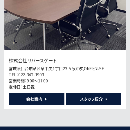
歩14分
第5位
8,000万円
6.1%
利回
長町南駅
歩20分
株式会社リバースゲート
第6位
宮城県仙台市泉区泉中央1丁目23-5 泉中央ONEビル5F
790万円
TEL：022-342-1903
10.63%
利回
営業時間：9:00～17:00
台原駅
定休日：土日祝
歩11分
会社案内
スタッフ紹介
第7位
20,300万円
5.5%
利回
東照宮駅