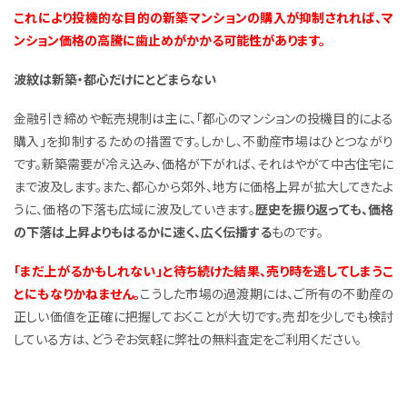
これにより投機的な目的の新築マンションの購入が抑制されれば、マ
ンション価格の高騰に歯止めがかかる可能性があります。
波紋は新築・都心だけにとどまらない
金融引き締めや転売規制は主に、「都心のマンションの投機目的による
購入」を抑制するための措置です。しかし、不動産市場はひとつながり
です。新築需要が冷え込み、価格が下がれば、それはやがて中古住宅に
まで波及します。また、都心から郊外、地方に価格上昇が拡大してきたよ
うに、価格の下落も広域に波及していきます。
歴史を振り返っても、価格
の下落は上昇よりもはるかに速く、広く伝播する
ものです。
「まだ上がるかもしれない」と待ち続けた結果、売り時を逃してしまうこ
とにもなりかねません。
こうした市場の過渡期には、ご所有の不動産の
正しい価値を正確に把握しておくことが大切です。売却を少しでも検討
している方は、どうぞお気軽に弊社の無料査定をご利用ください。