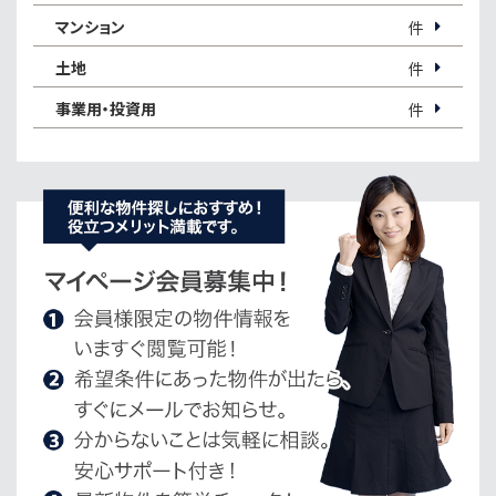
マンション
件
土地
件
事業用・投資用
件