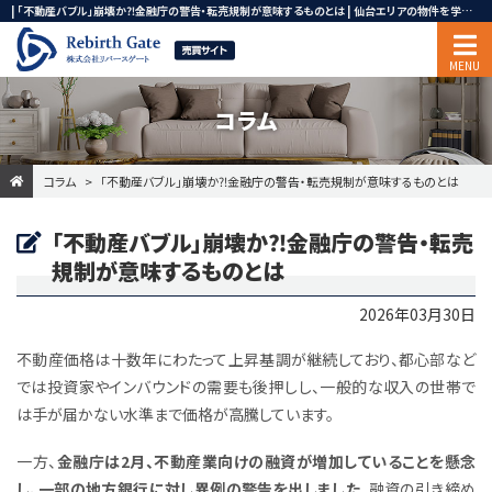
| 「不動産バブル」崩壊か⁈金融庁の警告・転売規制が意味するものとは | 仙台エリアの物件を学校区から検索できます。一戸建て、マンション、土地、事業用・投資用不動産ならリバースゲート
コラム
コラム
「不動産バブル」崩壊か⁈金融庁の警告・転売規制が意味するものとは
「不動産バブル」崩壊か⁈金融庁の警告・転売
規制が意味するものとは
2026年03月30日
不動産価格は十数年にわたって上昇基調が継続しており、都心部など
では投資家やインバウンドの需要も後押しし、一般的な収入の世帯で
は手が届かない水準まで価格が高騰しています。
一方、
金融庁は2月、不動産業向けの融資が増加していることを懸念
し、一部の地方銀行に対し異例の警告を出しました。
融資の引き締め