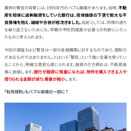
異例の警告の背景には、1990年代のバブル崩壊があります。当時、
不動
産を担保に過剰融資をしていた銀行は、担保価値の下落で膨大な不
良債権を抱え、破綻や合併が相次ぎました。
当局としては、同様の過ち
を繰り返さないためにも、早期の予防的措置が必要との判断にいたっ
たものと考えられます。
今回の調査および警告は一部の金融機関に対するものであり、強制力
があるものではありません。とはいえ「警告」という強い言葉を使ってい
ることから、明確な意思も感じられます。融資の引き締めは、不動産価
格に直結します。
銀行が融資に慎重になれば、物件を購入できる人や
借りられる金額が減り、需要が縮小
します。
「転売規制」もバブル崩壊の一因に？