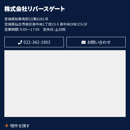
歩8分
宮城県知事免許(2)第6281号
第8位
宮城県仙台市泉区泉中央1丁目23-5 泉中央ONEビル5F
12,000万円
営業時間：9:00～17:00
定休日：土日祝
17.71%
利回
北四番丁駅
022-342-1903
お問い合わせ
歩13分
第9位
7,300万円
21%
利回
愛宕橋駅
歩28分
第10位
1,280万円
陸前高砂駅
歩4分
物件を探す