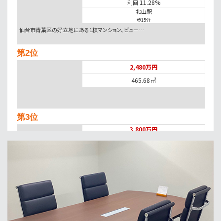
11.28%
利回
北山駅
歩15分
仙台市青葉区の好立地にある1棟マンション、ビュー…
第2位
2,480万円
465.68㎡
第3位
3,800万円
1111.14㎡
長町南駅
歩33分
第4位
1,880万円
11.3%
利回
北仙台駅