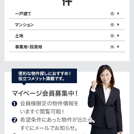
件
一戸建て
件
マンション
件
土地
件
事業用・投資用
件