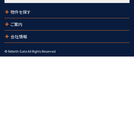
1,280万円
陸前高砂駅
物件を探す
歩4分
ご案内
会社情報
© Rebirth Gate All Rights Reserved