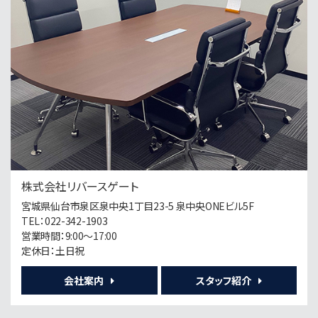
第4位
1,880万円
11.3%
利回
北仙台駅
歩14分
第5位
8,000万円
6.1%
利回
長町南駅
歩20分
株式会社リバースゲート
宮城県仙台市泉区泉中央1丁目23-5 泉中央ONEビル5F
第6位
TEL：022-342-1903
790万円
営業時間：9:00～17:00
10.63%
利回
定休日：土日祝
台原駅
歩11分
会社案内
スタッフ紹介
第7位