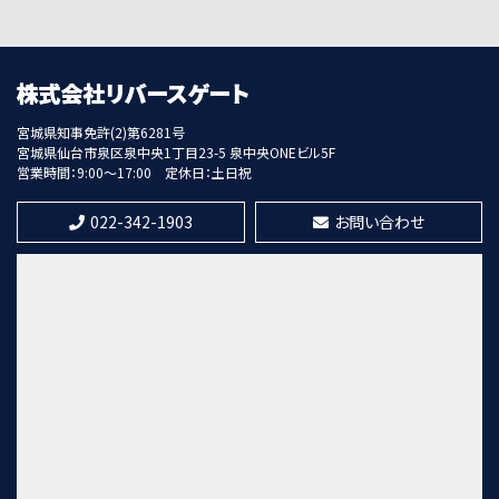
20,300万円
5.5%
利回
東照宮駅
歩8分
宮城県知事免許(2)第6281号
宮城県仙台市泉区泉中央1丁目23-5 泉中央ONEビル5F
第8位
営業時間：9:00～17:00
定休日：土日祝
12,000万円
17.71%
利回
022-342-1903
お問い合わせ
北四番丁駅
歩13分
第9位
7,300万円
21%
利回
愛宕橋駅
歩28分
第10位