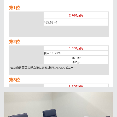
第1位
2,480万円
465.68㎡
第2位
5,000万円
11.28%
利回
北山駅
歩15分
仙台市青葉区の好立地にある1棟マンション、ビュー…
第3位
3,800万円
1111.14㎡
長町南駅
歩33分