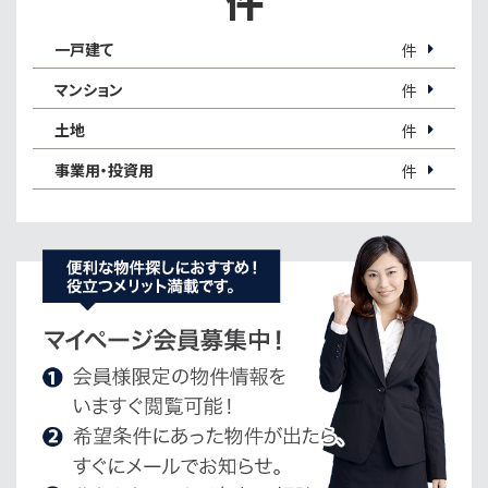
件
一戸建て
件
マンション
件
土地
件
事業用・投資用
件