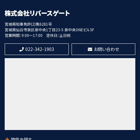
歩28分
第8位
宮城県知事免許(2)第6281号
宮城県仙台市泉区泉中央1丁目23-5 泉中央ONEビル5F
9,620万円
営業時間：9:00～17:00
定休日：土日祝
6%
利回
八木山動物公園駅
歩4分
022-342-1903
お問い合わせ
第9位
1,280万円
陸前高砂駅
歩4分
第10位
3,000万円
3.3%
利回
岩切駅
歩38分
物件を探す