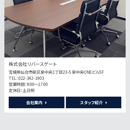
歩11分
第5位
20,300万円
5.5%
利回
東照宮駅
歩8分
株式会社リバースゲート
第6位
宮城県仙台市泉区泉中央1丁目23-5 泉中央ONEビル5F
12,000万円
TEL：022-342-1903
17.71%
利回
営業時間：9:00～17:00
北四番丁駅
歩13分
定休日：土日祝
会社案内
スタッフ紹介
第7位
7,300万円
21%
利回
愛宕橋駅