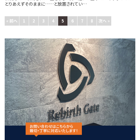
とりあえずそのままに……と放置されてい…
« 前へ
1
2
3
4
5
6
7
8
次へ »