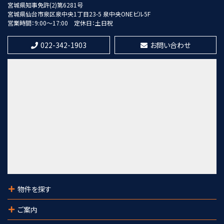
宮城県知事免許(2)第6281号
20,300万円
宮城県仙台市泉区泉中央1丁目23-5 泉中央ONEビル5F
5.5%
利回
営業時間：9:00～17:00
定休日：土日祝
東照宮駅
歩8分
022-342-1903
お問い合わせ
第9位
7,300万円
21%
利回
愛宕橋駅
歩28分
第10位
1,280万円
陸前高砂駅
歩4分
物件を探す
ご案内