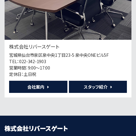
8,000万円
6.1%
利回
長町南駅
歩20分
第6位
株式会社リバースゲート
790万円
宮城県仙台市泉区泉中央1丁目23-5 泉中央ONEビル5F
10.63%
利回
TEL：022-342-1903
台原駅
営業時間：9:00～17:00
歩11分
定休日：土日祝
会社案内
スタッフ紹介
第7位
12,000万円
17.71%
利回
北四番丁駅
歩13分
第8位