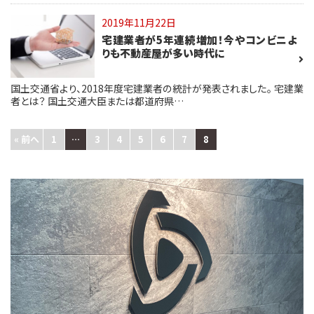
2019年11月22日
宅建業者が5年連続増加！今やコンビニよ
りも不動産屋が多い時代に
国土交通省より、2018年度宅建業者の統計が発表されました。 宅建業
者とは？ 国土交通大臣または都道府県…
« 前へ
1
…
3
4
5
6
7
8