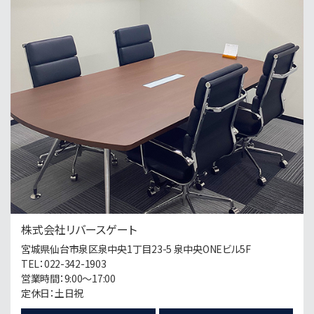
長町南駅
歩20分
第4位
790万円
10.63%
利回
台原駅
歩11分
第5位
20,300万円
5.5%
利回
東照宮駅
歩8分
株式会社リバースゲート
宮城県仙台市泉区泉中央1丁目23-5 泉中央ONEビル5F
TEL：022-342-1903
第6位
営業時間：9:00～17:00
12,000万円
定休日：土日祝
17.71%
利回
北四番丁駅