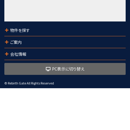
第10位
3,000万円
3.3%
利回
物件を探す
岩切駅
歩38分
ご案内
会社情報
PC表示に切り替え
© Rebirth Gate All Rights Reserved