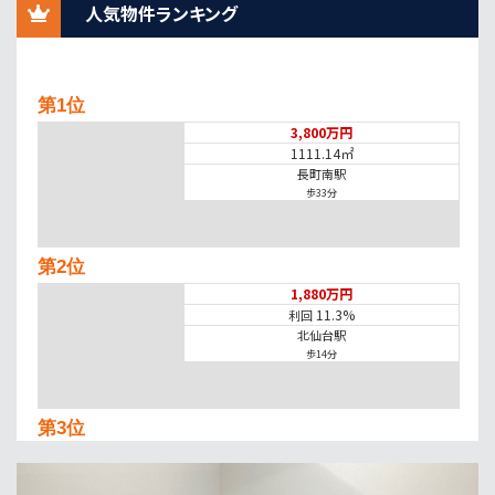
人気物件ランキング
第1位
3,800万円
1111.14㎡
長町南駅
歩33分
第2位
1,880万円
11.3%
利回
北仙台駅
歩14分
第3位
8,000万円
6.1%
利回