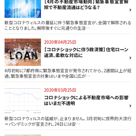
【4月の不動産市場動向】緊急事態宣言解
除で不動産流通はどうなる？
新型コロナウィルスの蔓延に伴う緊急事態宣言が、全国で解除される
こととなりました。解除後すぐに元通りの生活…
2020年04月25日
【コロナショックに伴う救済策】住宅ローン
返済、柔軟な対応に
4月初旬に7都府県に緊急事態宣言が発令されてから、2週間以上が経
過。緊急事態宣言の対象はいまや全国に広が…
2020年03月25日
コロナショックによる不動産市場への影響
はいまだ不透明
新型コロナウィルスの猛威が、止まりません。 3月初旬に世界的大流行
＝パンデミックが宣言され、24日には安…