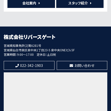
歩13分
会社案内
スタッフ紹介
第7位
7,300万円
21%
利回
愛宕橋駅
歩28分
宮城県知事免許(2)第6281号
宮城県仙台市泉区泉中央1丁目23-5 泉中央ONEビル5F
営業時間：9:00～17:00
定休日：土日祝
第8位
1,280万円
022-342-1903
お問い合わせ
陸前高砂駅
歩4分
第9位
9,620万円
6%
利回
八木山動物公園駅
歩4分