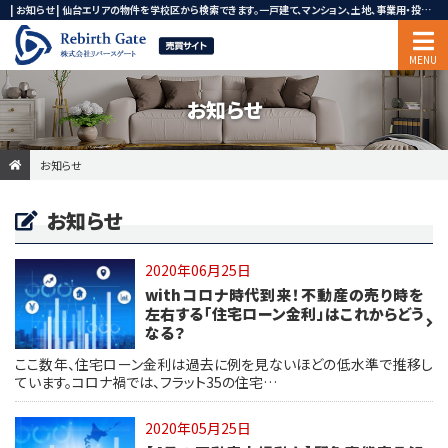
| お知らせ | 仙台エリアの物件を学校区から検索できます。一戸建て、マンション、土地、事業用・投資用不動産ならリバースゲート
お知らせ
お知らせ
お知らせ
2020年06月25日
withコロナ時代到来！不動産の売り時を
左右する「住宅ローン金利」はこれからどう
なる？
ここ数年、住宅ローン金利は過去に例を見ないほどの低水準で推移し
ています。コロナ禍では、フラット35の住宅…
2020年05月25日